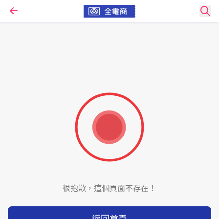
很抱歉，這個頁面不存在！
返回首頁