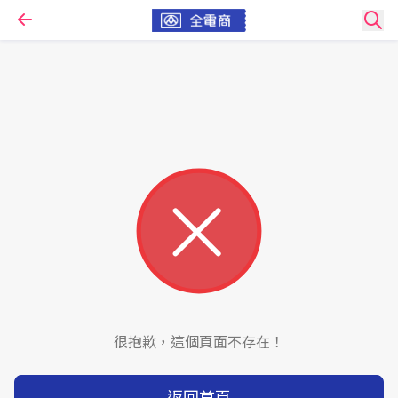
很抱歉，這個頁面不存在！
返回首頁