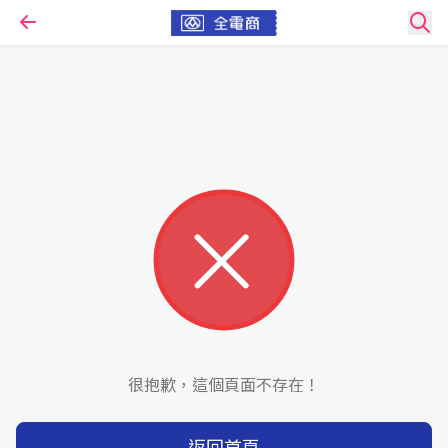
很抱歉，這個頁面不存在！
返回首頁