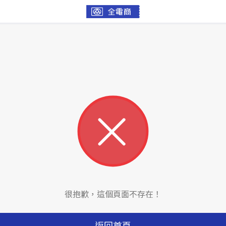
很抱歉，這個頁面不存在！
返回首頁