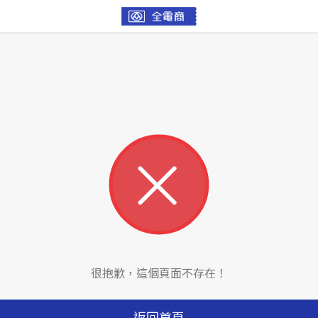
很抱歉，這個頁面不存在！
返回首頁