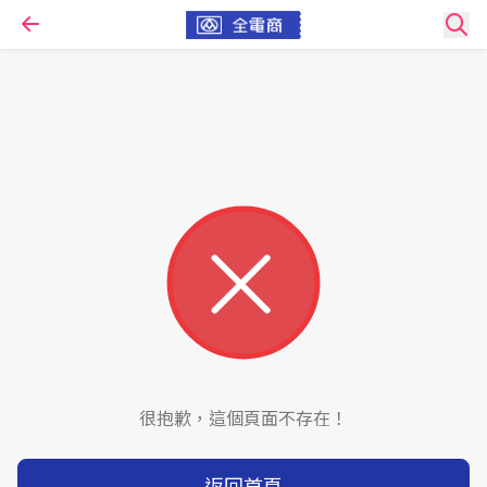
很抱歉，這個頁面不存在！
返回首頁