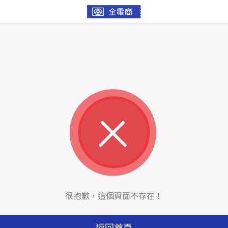
很抱歉，這個頁面不存在！
返回首頁