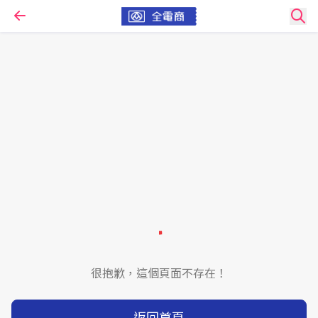
很抱歉，這個頁面不存在！
返回首頁