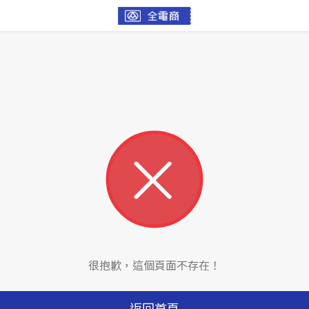
很抱歉，這個頁面不存在！
返回首頁