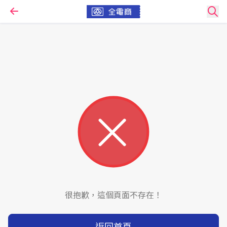
很抱歉，這個頁面不存在！
返回首頁