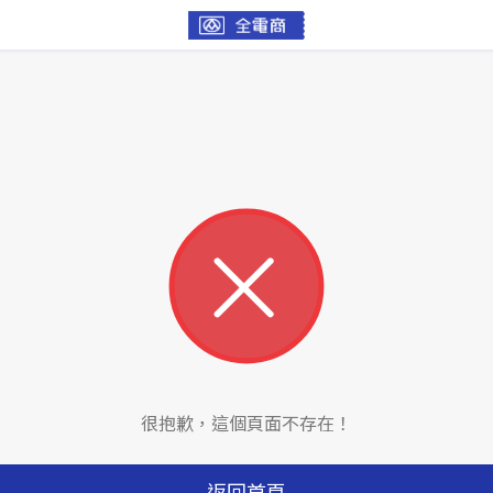
很抱歉，這個頁面不存在！
返回首頁