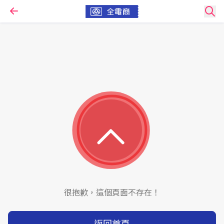
很抱歉，這個頁面不存在！
返回首頁