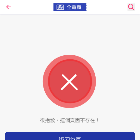
很抱歉，這個頁面不存在！
返回首頁