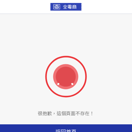
很抱歉，這個頁面不存在！
返回首頁