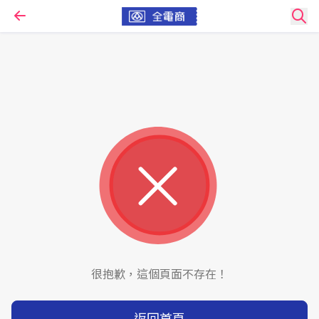
很抱歉，這個頁面不存在！
返回首頁