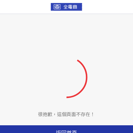
很抱歉，這個頁面不存在！
返回首頁