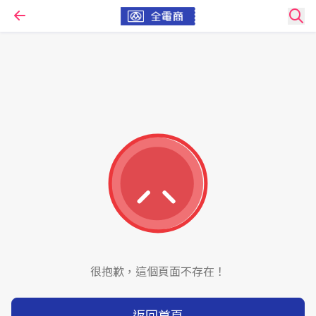
很抱歉，這個頁面不存在！
返回首頁