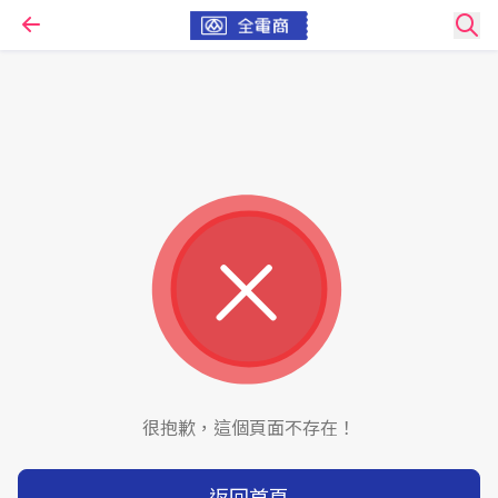
很抱歉，這個頁面不存在！
返回首頁