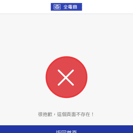
很抱歉，這個頁面不存在！
返回首頁