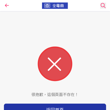
很抱歉，這個頁面不存在！
返回首頁