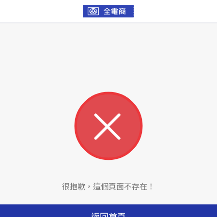
很抱歉，這個頁面不存在！
返回首頁