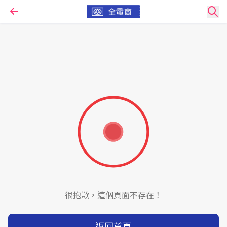
很抱歉，這個頁面不存在！
返回首頁