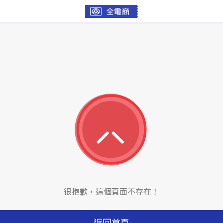
很抱歉，這個頁面不存在！
返回首頁