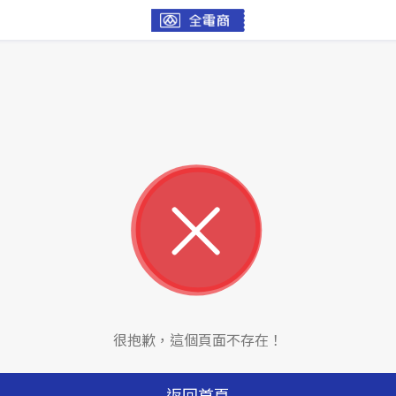
很抱歉，這個頁面不存在！
返回首頁