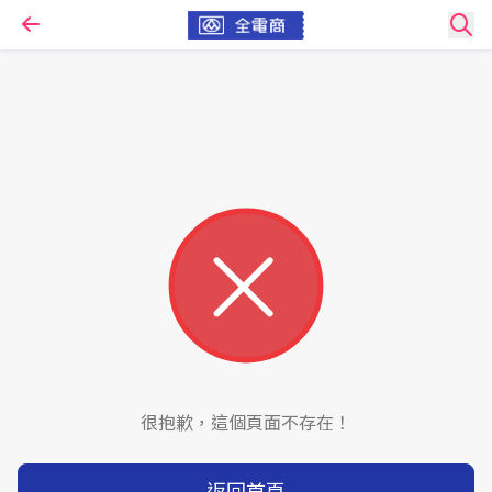
很抱歉，這個頁面不存在！
返回首頁