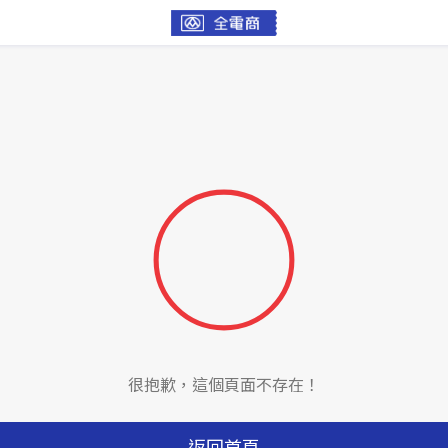
很抱歉，這個頁面不存在！
返回首頁