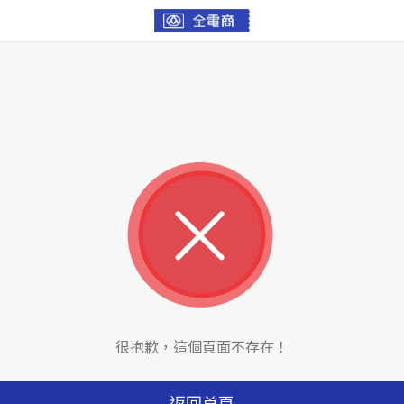
很抱歉，這個頁面不存在！
返回首頁