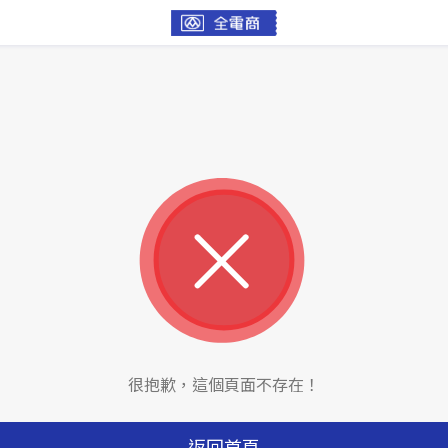
很抱歉，這個頁面不存在！
返回首頁