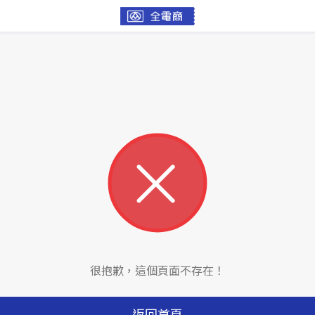
很抱歉，這個頁面不存在！
返回首頁