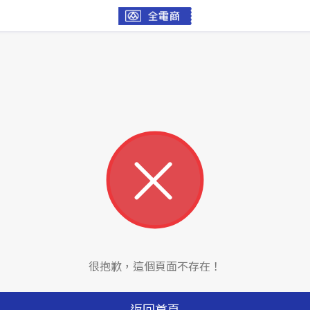
很抱歉，這個頁面不存在！
返回首頁