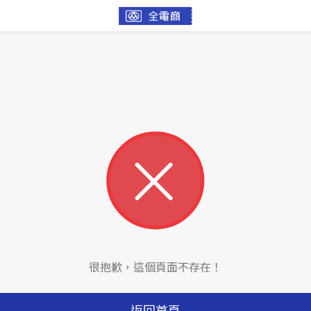
很抱歉，這個頁面不存在！
返回首頁