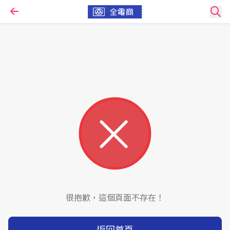
很抱歉，這個頁面不存在！
返回首頁