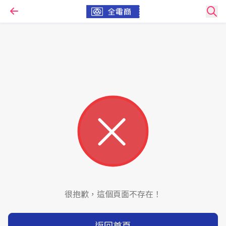
很抱歉，這個頁面不存在！
返回首頁