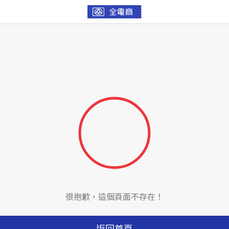
很抱歉，這個頁面不存在！
返回首頁