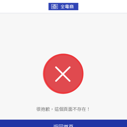
很抱歉，這個頁面不存在！
返回首頁