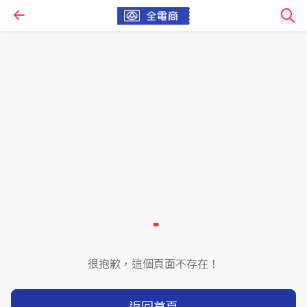
很抱歉，這個頁面不存在！
返回首頁