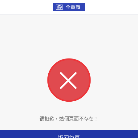
很抱歉，這個頁面不存在！
返回首頁