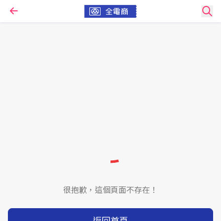
很抱歉，這個頁面不存在！
返回首頁