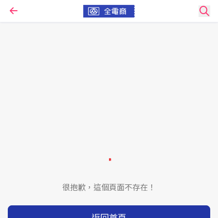
很抱歉，這個頁面不存在！
返回首頁