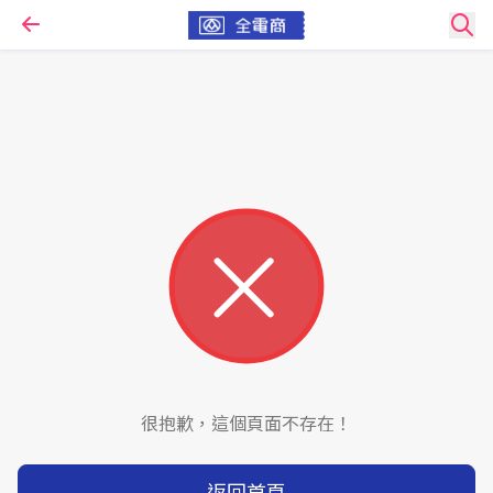
很抱歉，這個頁面不存在！
返回首頁