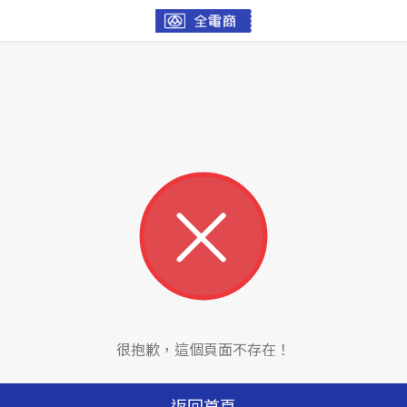
很抱歉，這個頁面不存在！
返回首頁