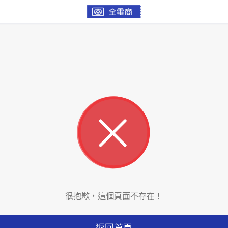
很抱歉，這個頁面不存在！
返回首頁