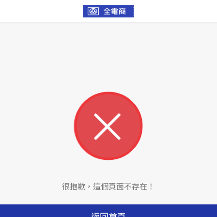
很抱歉，這個頁面不存在！
返回首頁