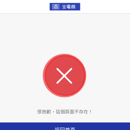
很抱歉，這個頁面不存在！
返回首頁