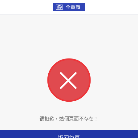
很抱歉，這個頁面不存在！
返回首頁