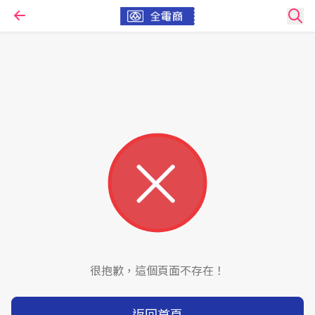
很抱歉，這個頁面不存在！
返回首頁