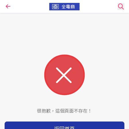
很抱歉，這個頁面不存在！
返回首頁