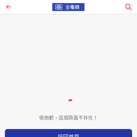
很抱歉，這個頁面不存在！
返回首頁