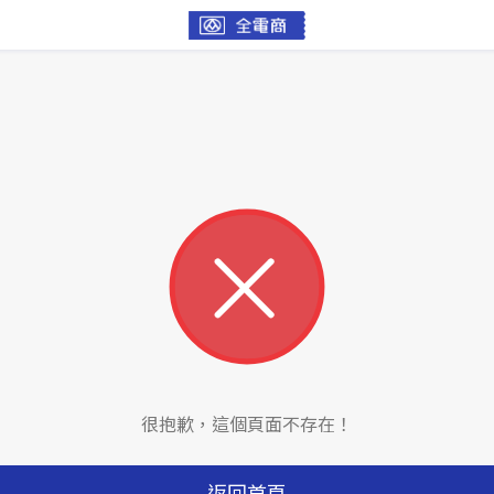
很抱歉，這個頁面不存在！
返回首頁