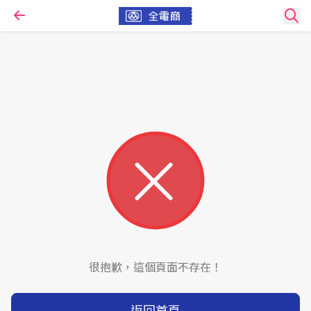
很抱歉，這個頁面不存在！
返回首頁